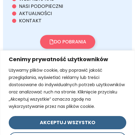
NASI PODOPIECZNI
AKTUALNOŚCI
KONTAKT
DO POBRANIA
NIP: 7291128517
Cenimy prywatność użytkowników
REGON: 471160664
Używamy plików cookie, aby poprawić jakość
przeglądania, wyświetlać reklamy lub treści
OPP KRS: 0000022383
dostosowane do indywidualnych potrzeb użytkowników
BANK PEKAO SA: 02 1240 5585 1111 0000 4886
oraz analizować ruch na stronie. Kliknięcie przycisku
7407
„Akceptuj wszystkie” oznacza zgodę na
wykorzystywanie przez nas plików cookie.
AKCEPTUJ WSZYSTKO
Polityka Prywatności