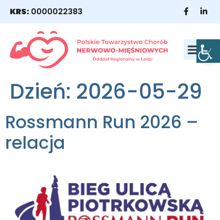
KRS:
0000022383
WESPRZYJ NAS
NASI POD
Dzień:
2026-05-29
Rossmann Run 2026 –
relacja